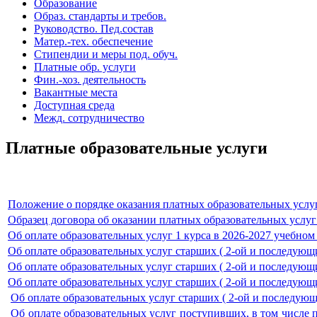
Образование
Образ. стандарты и требов.
Руководство. Пед.состав
Матер.-тех. обеспечение
Стипендии и меры под. обуч.
Платные обр. услуги
Фин.-хоз. деятельность
Вакантные места
Доступная среда
Межд. сотрудничество
Платные образовательные услуги
Положение о порядке оказания платных образовательных услу
Образец договора об оказании платных образовательных услу
Об оплате образовательных услуг 1 курса в 2026-2027 учебном
Об оплате образовательных услуг старших ( 2-ой и последующи
Об оплате образовательных услуг старших ( 2-ой и последующи
Об оплате образовательных услуг старших ( 2-ой и последующ
Об оплате образовательных услуг старших ( 2-ой и последую
Об оплате образовательных услуг поступивших, в том числе